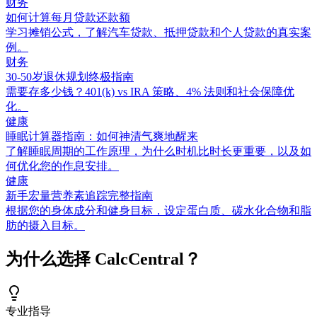
财务
如何计算每月贷款还款额
学习摊销公式，了解汽车贷款、抵押贷款和个人贷款的真实案
例。
财务
30-50岁退休规划终极指南
需要存多少钱？401(k) vs IRA 策略、4% 法则和社会保障优
化。
健康
睡眠计算器指南：如何神清气爽地醒来
了解睡眠周期的工作原理，为什么时机比时长更重要，以及如
何优化您的作息安排。
健康
新手宏量营养素追踪完整指南
根据您的身体成分和健身目标，设定蛋白质、碳水化合物和脂
肪的摄入目标。
为什么选择 CalcCentral？
专业指导